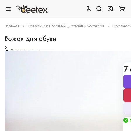
Главная
Товары для гостиниц, отелей и хостелов
Професси
Рожок для обуви
0
Нет отзывов
Рожок для обуви в упаковке «флоу-пак»
7 
Все описание
Грамотная поддержка
Наши специалисты -
профессионалы