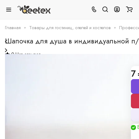
Главная
Товары для гостиниц, отелей и хостелов
Професси
Шапочка для душа в индивидуальной п/
0
Нет отзывов
Шапочка для душа в индивидуальной п/э упаковке
7 
Все описание
Грамотная поддержка
Наши специалисты -
профессионалы