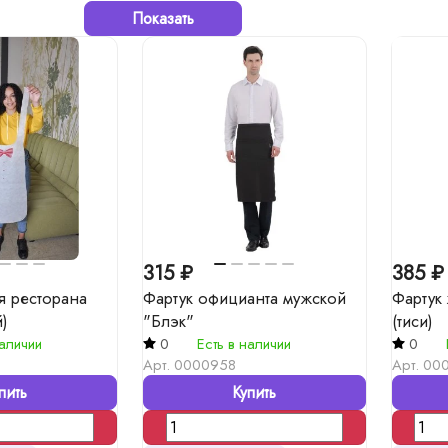
Показать
315 ₽
385 ₽
я ресторана
Фартук официанта мужской
Фартук
)
"Блэк"
(тиси)
наличии
0
Есть в наличии
0
Арт.
0000958
Арт.
00
пить
Купить