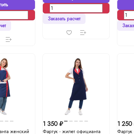
пить
Заказать расчет
чет
Заказ
1 350 ₽
1 250
анта женский
Фартук - жилет официанта
Фартук