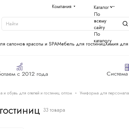
Компания
Каталог
По
всему
сайту
По
каталогу
для салонов красоты и SPA
Мебель для гостиниц
Химия для
 и обувь для отелей и гостиниц оптом
Униформа для персонала
гостиниц
33 товара