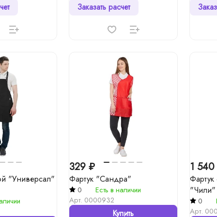
чет
Заказать расчет
Заказ
329 ₽
1 540
ой "Универсал"
Фартук "Сандра"
Фартук
"Чили"
0
Есть в наличии
Арт.
0000932
наличии
0
Арт.
00
Купить