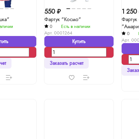
550 ₽
1 250
шка"
Фартук "Космо"
Фартук
"Амари
наличии
0
Есть в наличии
Арт.
0001264
0
Арт.
000
пить
Купить
чет
Заказать расчет
Заказ