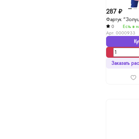
287 ₽
Фартук "Золу
0
Есть в 
Арт.
0000933
Ку
Заказать рас