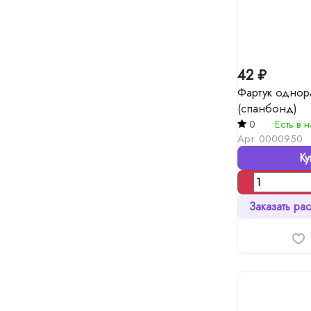
42 ₽
Фартук однор
(спанбонд)
0
Есть в 
Арт.
0000950
Ку
Заказать рас