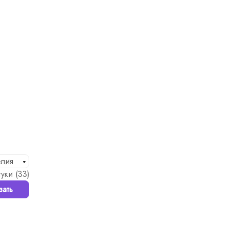
елия
уки (
33
)
зать