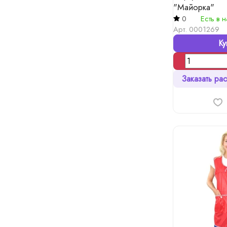
"Майорка"
0
Есть в 
Арт.
0001269
Ку
Заказать рас