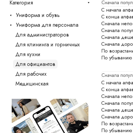
Категория
Сначала попу
С начала алфа
Униформа и обувь
С конца алфа
Сначала непо
Униформа для персонала
Сначала попу
Для администраторов
Сначала деш
Сначала доро
Для клининга и горничных
По возрастан
Для кухни
По убыванию
Для официантов
Для рабочих
Сначала попу
С начала алфа
Медицинская
С конца алфа
Сначала непо
Сначала попу
Сначала деш
Сначала доро
По возрастан
По убыванию