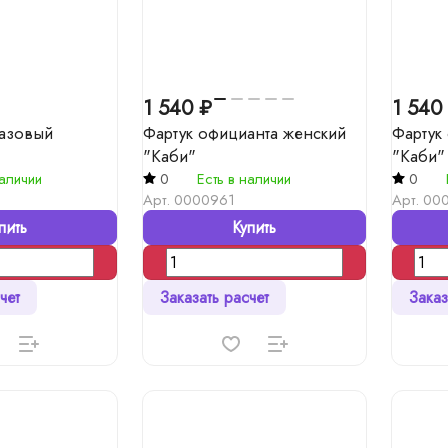
1 540 ₽
1 540
азовый
Фартук официанта женский
Фартук
"Каби"
"Каби"
наличии
0
Есть в наличии
0
Арт.
0000961
Арт.
00
пить
Купить
чет
Заказать расчет
Заказ