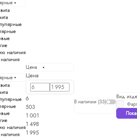
лярные
вита
вита
пулярные
лярные
евые
гие
ию наличия
 наличия
Цена
Цена
лярные
вита
вита
Вид изд
6
пулярные
В наличии (
33
)
Фарт
лярные
503
евые
Пока
1 001
гие
1 498
ию наличия
1 995
 наличия