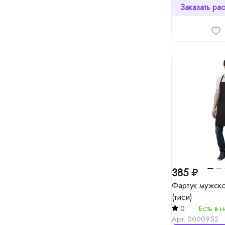
Заказать рас
385 ₽
Фартук мужск
(тиси)
0
Есть в 
Арт.
0000952