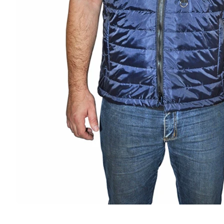
Отзывы
Вопросы и ответы
Оплата
Доставк
Отзывы
Помогите другим пользователям с выбором - будьт
своим мнением об этом товаре
Услуги
Брендирование изделий -
Дизайн и
вышивка
Ответствен
Услуги по вышивке логотипов на
заказу.
текстильных изделиях
Назад к списку