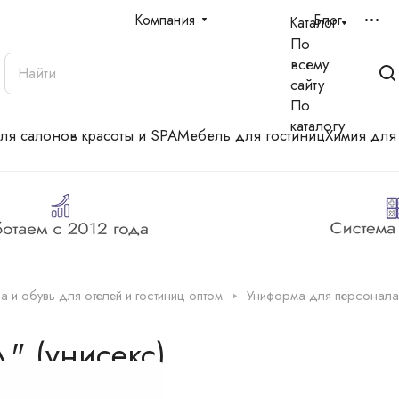
Компания
Блог
Каталог
По
всему
сайту
По
каталогу
для салонов красоты и SPA
Мебель для гостиниц
Химия для
 и обувь для отелей и гостиниц оптом
Униформа для персонала
" (унисекс)