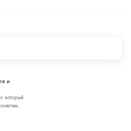
ля и
ос который
ионалам.