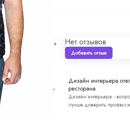
а
Нет отзывов
е первым, кто поделится
Добавить отзыв
нтерьера хостела
Дизайн интерьера оте
ресторана
но подходим к каждому
Дизайн интерьера - вопр
лучше доверить професс