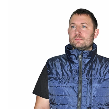
0
Нет отзывов
Арт.
0000975
Таблица размеров
Наши специалисты - профессион
Грамотная поддержка
А это значит можем предложить низ
Мы производитель
по индивидуальным размерам на заказ
Финансовые гарантия качества закре
Гарантия качества