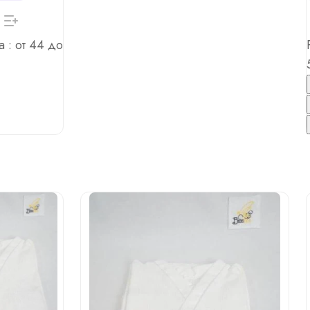
а :
от 44 до