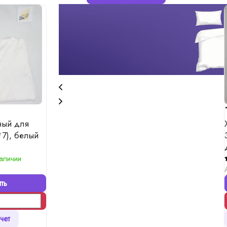
ный для
*7), белый
наличии
ть
чет