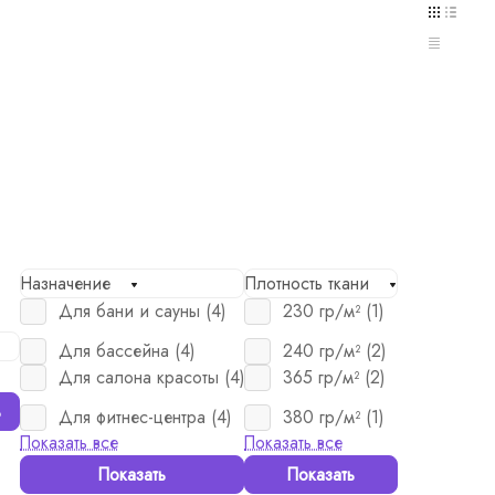
Назначение
Плотность ткани
Для бани и сауны (
4
)
230 гр/м² (
1
)
Для бассейна (
4
)
240 гр/м² (
2
)
Для салона красоты (
4
)
365 гр/м² (
2
)
ь
Для фитнес-центра (
4
)
380 гр/м² (
1
)
Показать все
Показать все
Показать
Показать