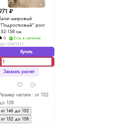
971 ₽
Халат махровый
"Подростковый" рост
152-158 см.
0
Есть в наличии
Арт.
0001311
Купить
Заказать расчет
Размер халата :
от 152
до 158
от 146 до 152
от 152 до 158