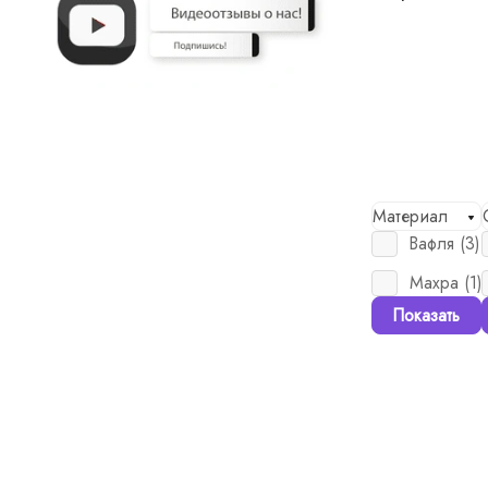
Материал
Вафля (
3
)
Махра (
1
)
Показать