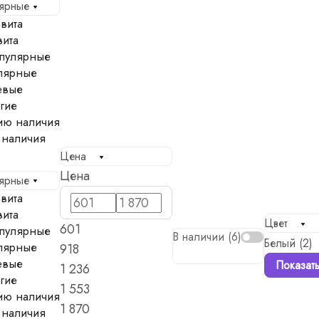
лярные
вита
вита
пулярные
лярные
евые
гие
ию наличия
 наличия
Цена
Цена
лярные
вита
вита
Цвет
601
пулярные
В наличии (
6
)
Белый (
2
)
лярные
918
евые
Показат
1 236
гие
1 553
ию наличия
1 870
 наличия