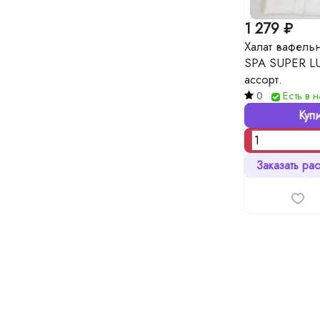
1 279 ₽
Халат вафель
SPA SUPER LU
ассорт.
0
Есть в 
Купи
Заказать рас