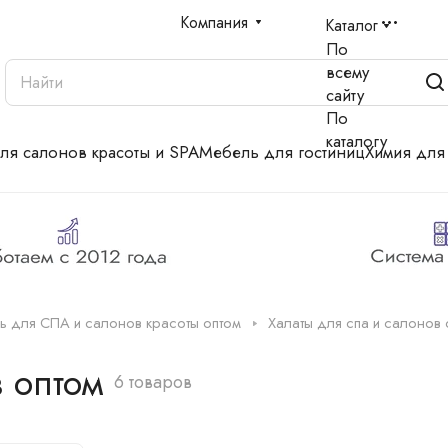
Компания
Каталог
По
всему
сайту
По
каталогу
для салонов красоты и SPA
Мебель для гостиниц
Химия для
ль для СПА и салонов красоты оптом
Халаты для спа и салонов 
 оптом
6 товаров