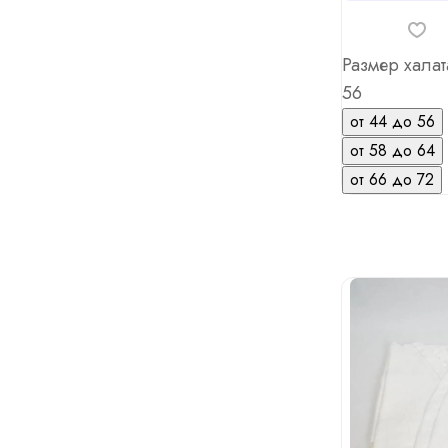
Размер халат
56
от 44 до 56
от 58 до 64
от 66 до 72