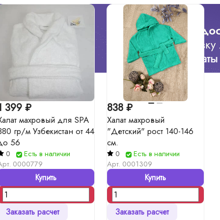
1 399 ₽
838 ₽
Халат махровый для SPA
Халат махровый
380 гр/м Узбекистан от 44
"Детский" рост 140-146
до 56
см.
0
Есть в наличии
0
Есть в наличии
Арт.
0000779
Арт.
0001309
Купить
Купить
Заказать расчет
Заказать расчет