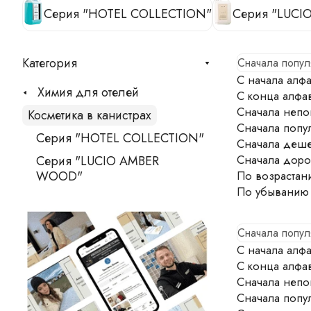
Серия "HOTEL COLLECTION"
Серия "LUC
Категория
Сначала попу
С начала алфа
Химия для отелей
С конца алфа
Сначала непо
Косметика в канистрах
Сначала попу
Серия "HOTEL COLLECTION"
Сначала деш
Сначала доро
Серия "LUCIO AMBER
WOOD"
По возрастан
По убыванию
Сначала попу
С начала алфа
С конца алфа
Сначала непо
Сначала попу