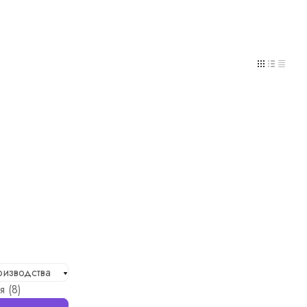
оизводства
я (
8
)