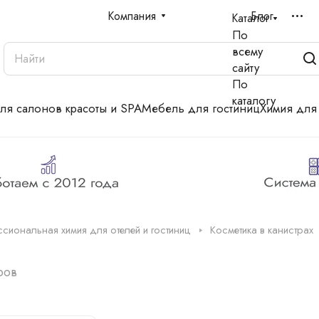
Компания
Блог
Каталог
По
всему
сайту
По
каталогу
для салонов красоты и SPA
Мебель для гостиниц
Химия для
сиональная химия для отелей и гостиниц
Косметика в канистрах
ров