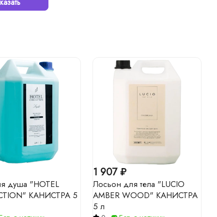
казать
1 907 ₽
ля душа "HOTEL
Лосьон для тела "LUCIO
CTION" КАНИСТРА 5
AMBER WOOD" КАНИСТРА
5 л