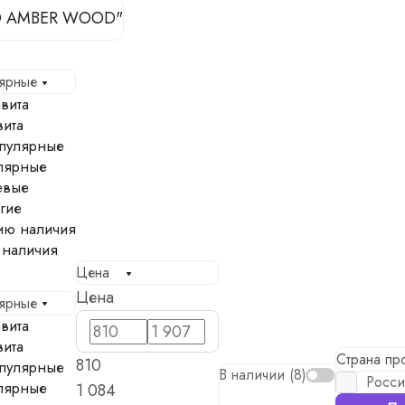
IO AMBER WOOD"
лярные
вита
вита
пулярные
лярные
евые
гие
ию наличия
 наличия
Цена
Цена
лярные
вита
вита
Страна пр
810
пулярные
В наличии (
8
)
Росси
лярные
1 084