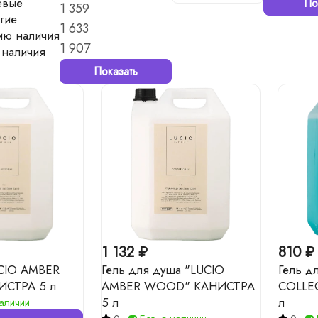
евые
По
1 359
гие
1 633
ию наличия
1 907
 наличия
Показать
1 132 ₽
810 ₽
CIO AMBER
Гель для душа "LUCIO
Гель д
СТРА 5 л
AMBER WOOD" КАНИСТРА
COLLE
5 л
л
наличии