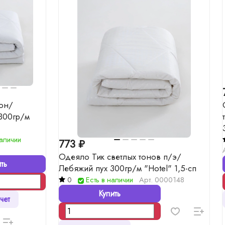
он/
300гр/м
наличии
773 ₽
Одеяло Тик светлых тонов п/э/
ть
Лебяжий пух 300гр/м "Hotel" 1,5-сп
0
Есть в наличии
Арт.
0000148
Купить
чет