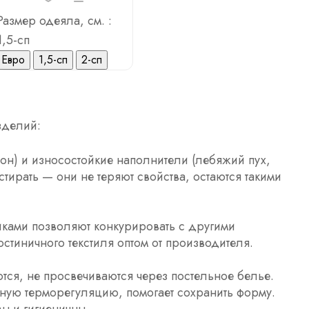
Размер одеяла, см. :
1,5-сп
Евро
1,5-сп
2-сп
зделий:
он) и износостойкие наполнители (лебяжий пух,
ирать — они не теряют свойства, остаются такими
иками позволяют конкурировать с другими
стиничного текстиля оптом от производителя.
тся, не просвечиваются через постельное белье.
ную терморегуляцию, помогает сохранить форму.