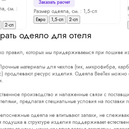
Заказать расчет
а, см. :
Размер одеяла, см. :
1,5-сп
Евро
1,5-сп
2-сп
2-сп
рать одеяло для отеля
ько правил, которых мы придерживаемся при пошиве и
 Прочные материалы для чехлов (тик, микрофибра, карб
с) продлевают ресурс изделия. Одеяла BeeTex можно ст
и.
ственное производство и налаженные связи с поставщ
телями, предлагая специальные условия на поставки го
Белоснежные одеяла не впитывают запахи, не слеживаю
 подушка в структуре изделия поддерживает естествен