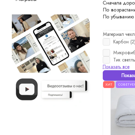
Сначала доро
По возрастан
По убыванию
Материал чехл
Карбон (
2
Микрофиб
Тик светлы
Показать все
Показ
ХИТ
СОВЕТУЕ