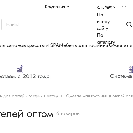
Компания
Блог
Каталог
По
всему
сайту
По
каталогу
для салонов красоты и SPA
Мебель для гостиниц
Химия для
ь для отелей и гостиниц оптом
Одеяла для гостиниц и отелей опт
телей оптом
6 товаров