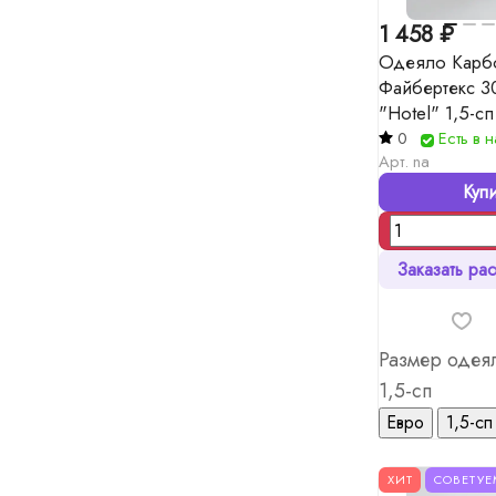
1 458 ₽
Одеяло Карб
Файбертекс 3
"Hotel" 1,5-сп
0
Есть в 
Арт.
na
Купи
Заказать рас
Размер одеял
1,5-сп
Евро
1,5-сп
ХИТ
СОВЕТУЕ