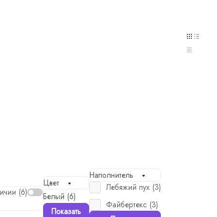
Наполнитель
Цвет
Лебяжий пух (
3
)
ичии (
6
)
Белый (
6
)
Файбертекс (
3
)
Показать