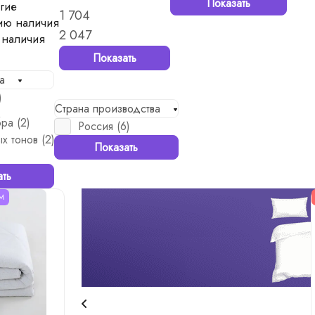
Показать
гие
1 704
ию наличия
2 047
 наличия
Показать
а
)
Страна производства
ра (
2
)
Россия (
6
)
х тонов (
2
)
Показать
ать
М