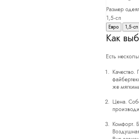
Размер одеял
1,5-сп
Евро
1,5-сп
Как выб
Есть нескол
Качество.
файбертек
же мягким
Цена. Соб
производи
Комфорт. 
Воздушная