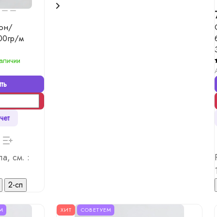
он/
00гр/м
наличии
ть
чет
а, см. :
2-сп
М
ХИТ
СОВЕТУЕМ