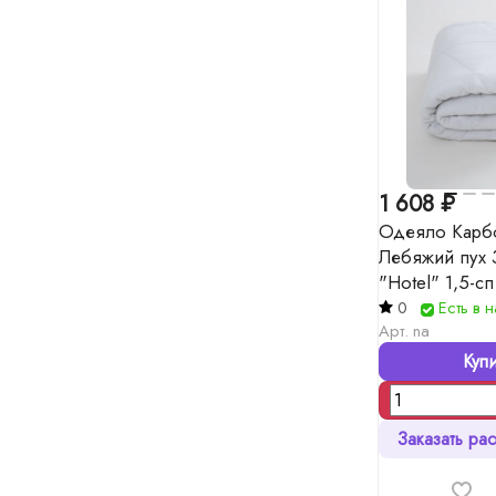
1 608 ₽
Одеяло Карб
Лебяжий пух 
"Hotel" 1,5-сп
0
Есть в 
Арт.
na
Купи
Заказать рас