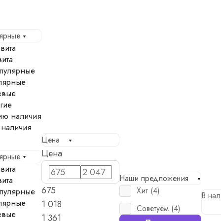
лярные
вита
вита
пулярные
лярные
евые
гие
ию наличия
 наличия
Цена
Цена
лярные
вита
Наши предложения
вита
675
Хит (
4
)
пулярные
В нал
лярные
1 018
Советуем (
4
)
евые
1 361