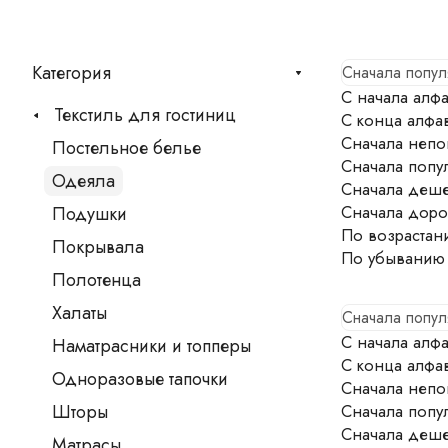
Категория
Сначала попу
С начала алфа
Текстиль для гостиниц
С конца алфа
Сначала непо
Постельное белье
Сначала попу
Одеяла
Сначала деш
Сначала доро
Подушки
По возрастан
Покрывала
По убыванию
Полотенца
Халаты
Сначала попу
С начала алфа
Наматрасники и топперы
С конца алфа
Одноразовые тапочки
Сначала непо
Сначала попу
Шторы
Сначала деш
Матрасы