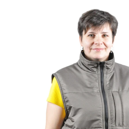
0
Нет отзывов
Арт.
0000978
Таблица размеров
Наши специалисты - профессион
Грамотная поддержка
А это значит можем предложить низ
Мы производитель
по индивидуальным размерам на заказ
Финансовые гарантия качества закре
Гарантия качества