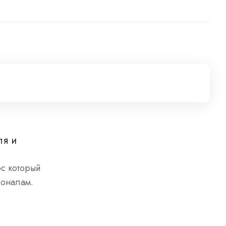
ля и
ос который
ионалам.