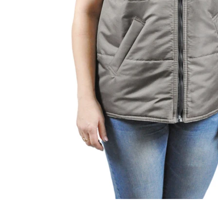
Отзывы
Вопросы и ответы
Оплата
Доставк
Отзывы
Помогите другим пользователям с выбором - будьт
своим мнением об этом товаре
Услуги
Брендирование изделий -
Дизайн и
вышивка
Ответствен
Услуги по вышивке логотипов на
заказу.
текстильных изделиях
Назад к списку