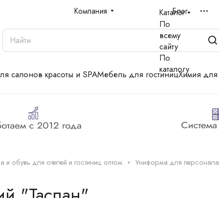
Компания
Блог
Каталог
По
всему
сайту
По
каталогу
для салонов красоты и SPA
Мебель для гостиниц
Химия для
 и обувь для отелей и гостиниц оптом
Униформа для персонала
ий "Таслан"