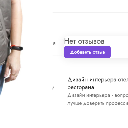
а
Нет отзывов
е первым, кто поделится
Добавить отзыв
нтерьера хостела
Дизайн интерьера оте
ресторана
но подходим к каждому
Дизайн интерьера - вопр
лучше доверить професс