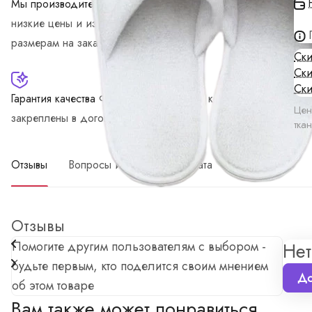
Мы производитель
А это значит можем предложить
низкие цены и изготовление по индивидуальным
размерам на заказ
Ски
Ски
Ски
Гарантия качества
Финансовые гарантия качества
Цен
закреплены в договоре поставки
тка
Отзывы
Вопросы и ответы
Оплата
Доставка
Отзывы
Помогите другим пользователям с выбором -
Нет
будьте первым, кто поделится своим мнением
До
об этом товаре
Вам также может понравиться