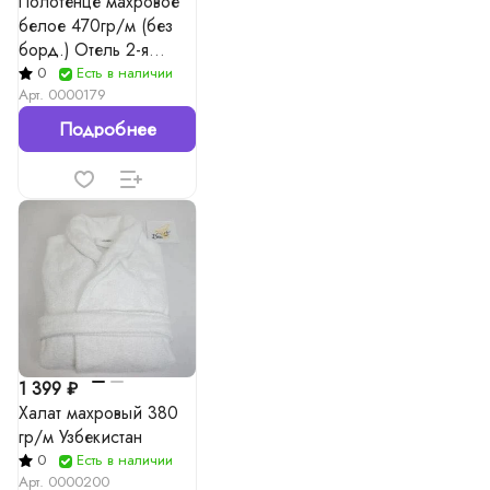
Полотенце махровое
белое 470гр/м (без
борд.) Отель 2-я
нитка, 2-я строчка
0
Есть в наличии
Арт.
0000179
Подробнее
1 399 ₽
Халат махровый 380
гр/м Узбекистан
0
Есть в наличии
Арт.
0000200