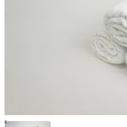
102 ₽
Полотенце махровое
(без борд.) 430 гр/м,
цвета в ассорт.
0
Есть в наличии
Арт.
0000196
Подробнее