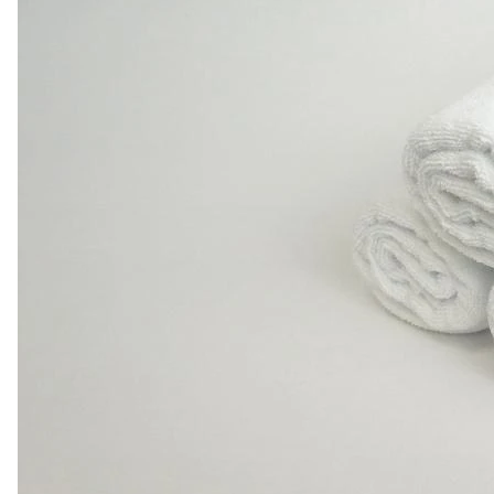
122 ₽
Полотенце вафельное
гладье розовое
260гр/м2.
0
Есть в наличии
Арт.
0000616
Подробнее