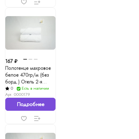
167 ₽
Полотенце махровое
белое 470гр/м (без
борд.) Отель 2-я
нитка, 2-я строчка
0
Есть в наличии
Арт.
0000179
Подробнее