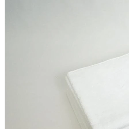
260гр/м2.
0
Есть в наличии
Арт.
0000555
Подробнее
70 ₽
Полотенце вафельное
отбеленное 240гр/м2.
0
Есть в наличии
Арт.
0000554
Подробнее