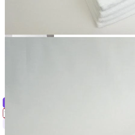
220 ₽
Полотенце для ног
(коврик) 700 гр/м,
цвета в ассор.
0
Есть в наличии
Купить
Заказать расчет