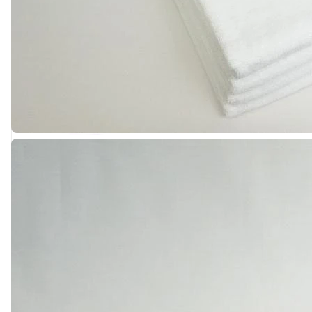
Вам также может понравиться
122 ₽
Полотенце вафельное
гладье синие 260гр/
м2.
0
Есть в наличии
Арт.
0000619
Подробнее