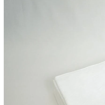
Махровое полотенце 470 гр/м² гр. из 100% Хлопок 
подходит для использования в гостиницах, отелях, хо
При необходимости добавим вышивку из вашего лог
"Hotel" выдерживает многократное количество стиро
Состав: 100% Хлопок
В наличии на складе или под заказ - пошив занимает
зависимости от партии и курса доллара, актуальную 
Махра - преимущества ткани:
Долговечность и прочность;
Мягкая ткань;
Отлично впитывает влагу;