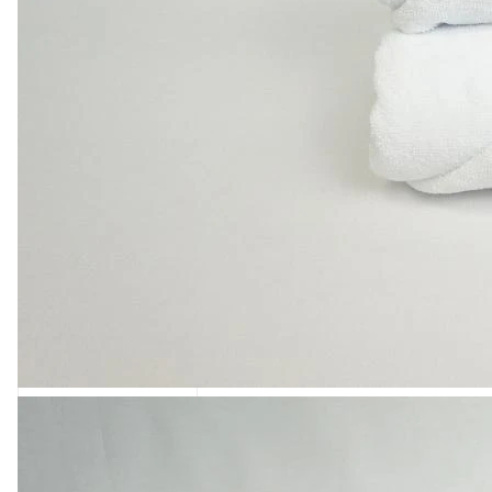
122 ₽
Полотенце вафельное
гладье желтое 260гр/
м2.
0
Есть в наличии
Арт.
0000610
Подробнее
122 ₽
Полотенце вафельное
гладье голубое