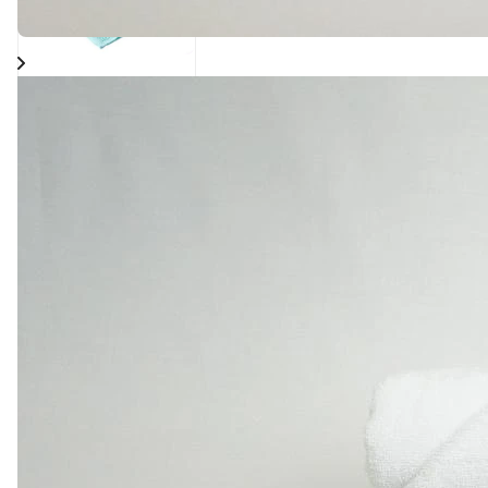
122 ₽
Полотенце вафельное
гладье ментоловое
260гр/м2.
0
Есть в наличии
Арт.
0000613
Подробнее