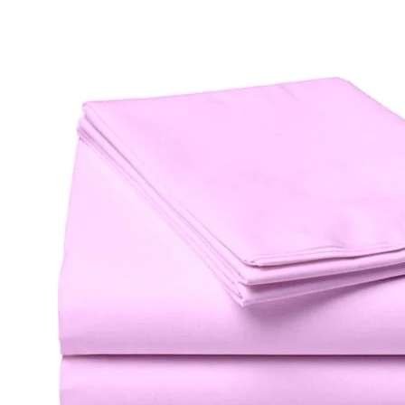
0
Нет отзывов
Нужен нестандартный размер?
На собственном производстве сошьем постельное белье
размерам. Оставьте заявку любым удобным способом.
Все описание
Финансовые гарантия качества закре
Гарантия качества
Наши специалисты - профессион
Грамотная поддержка
А это значит можем предложить низ
Мы производитель
по индивидуальным размерам на заказ