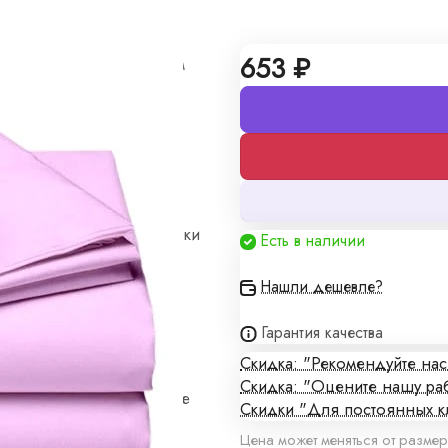
653 ₽
 по вашим индивидуальным
плены в договоре поставки
Есть в наличии
Нашли дешевле?
алы
Гарантия качества
Скидка: "Рекомендуйте на
Скидка: "Оцените нашу ра
кие цены и изготовление
Скидки "Для постоянных к
Цена может меняться от размер