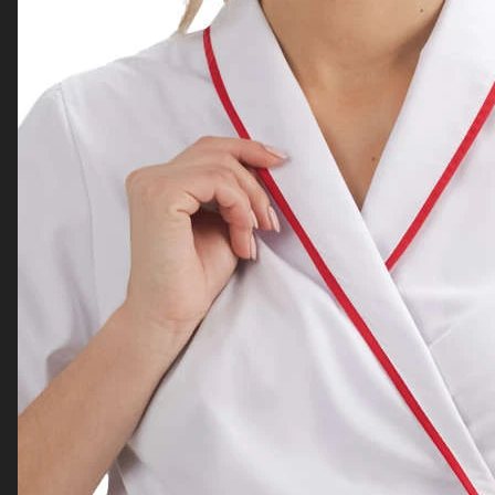
Компания
Помощь
Карта сайта
Контакты
+7 800 551 30 67
sale@textiloptom.ru
offer@textiloptom.ru
г. Москва ул. Васильцовский стан д.5 к.1
© 2026 Комплексное оснащение гостиниц под ключ в
Москве - все для отелей.