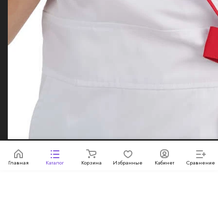
Зарегистрированная торговая марка "BeeTex" - Товарный
знак № 782083
Данный интернет-сайт, а также вся информация о товарах
и ценах, предоставленная на нём, носит исключительно
информационный характер и ни при каких условиях не
является публичной офертой, определяемой
положениями Статьи 437 Гражданского кодекса
Российской Федерации.
Конфиденциальность
Главная
Каталог
Корзина
Избранные
Кабинет
Сравнение