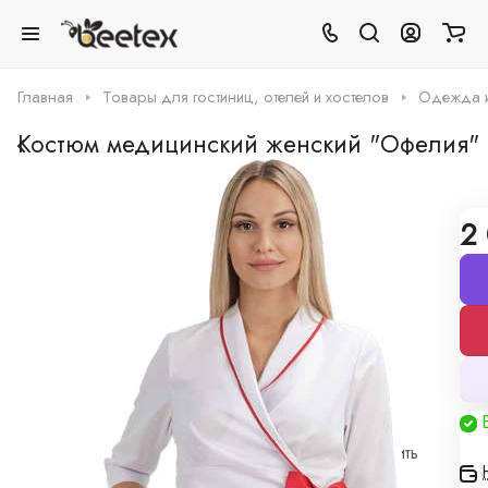
Главная
Товары для гостиниц, отелей и хостелов
Одежда и 
Костюм медицинский женский "Офелия"
0
Нет отзывов
Арт.
0001146
2
Таблица размеров
Грамотная поддержка
Наши специалисты -
профессионалы
Мы производитель
А это значит можем предложить
низкие цены и изготовление по индивидуальным