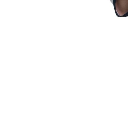
Брендирование изделий -
Дизайн интерьера хо
вышивка
Ответственно подход
Услуги по вышивке логотипов
каждому заказу.
на текстильных изделиях
Назад к списку