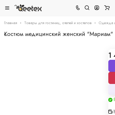
Главная
Товары для гостиниц, отелей и хостелов
Одежда и 
Костюм медицинский женский "Мариам" (
0
Нет отзывов
Арт.
0001224
1
Таблица размеров
Грамотная поддержка
Наши специалисты -
профессионалы
Мы производитель
А это значит можем предложить
низкие цены и изготовление по индивидуальным