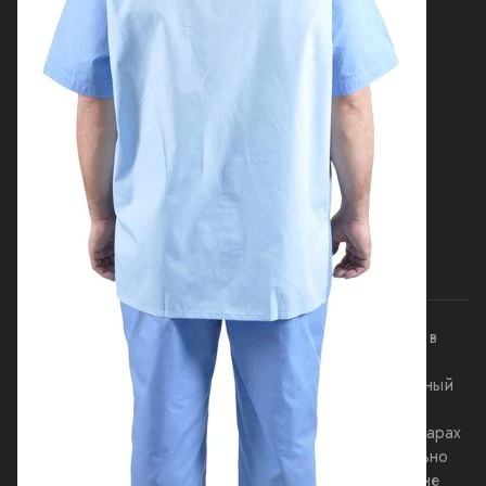
Карта сайта
Контакты
+7 800 551 30 67
sale@textiloptom.ru
offer@textiloptom.ru
г. Москва ул. Васильцовский стан д.5 к.1
© 2026 Комплексное оснащение гостиниц под ключ в
Москве - все для отелей.
Зарегистрированная торговая марка "BeeTex" - Товарный
знак № 782083
Данный интернет-сайт, а также вся информация о товарах
и ценах, предоставленная на нём, носит исключительно
информационный характер и ни при каких условиях не