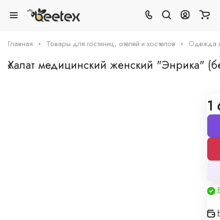
Главная
Товары для гостиниц, отелей и хостелов
Одежда и 
Халат медицинский женский "Энрика" (б
0
Нет отзывов
Арт.
0001213
1 
Таблица размеров
Грамотная поддержка
Наши специалисты -
профессионалы
Мы производитель
А это значит можем предложить
низкие цены и изготовление по индивидуальным