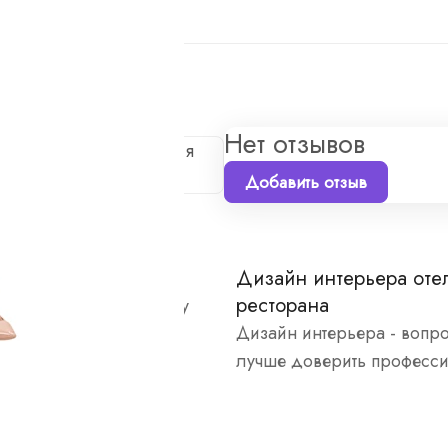
а
Нет отзывов
е первым, кто поделится
Добавить отзыв
нтерьера хостела
Дизайн интерьера оте
ресторана
но подходим к каждому
Дизайн интерьера - вопр
лучше доверить професс