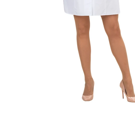
Отзывы
Вопросы и ответы
Оплата
Доставк
Отзывы
Помогите другим пользователям с выбором - будьт
своим мнением об этом товаре
Услуги
Брендирование изделий -
Дизайн и
вышивка
Ответствен
Услуги по вышивке логотипов на
заказу.
текстильных изделиях
Назад к списку