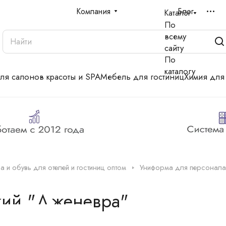
Компания
Блог
Каталог
По
всему
сайту
По
каталогу
для салонов красоты и SPA
Мебель для гостиниц
Химия для
 и обувь для отелей и гостиниц оптом
Униформа для персонала
кий "Дженевра"