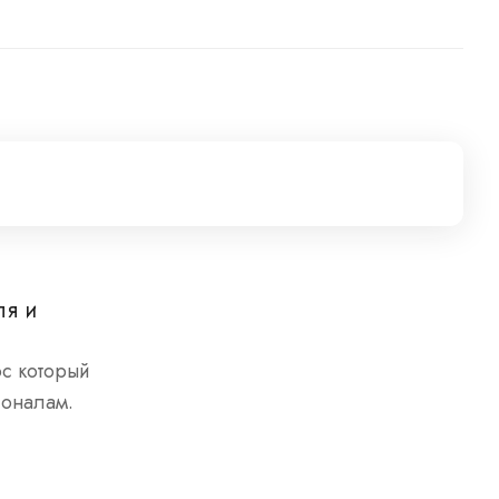
ля и
ос который
ионалам.