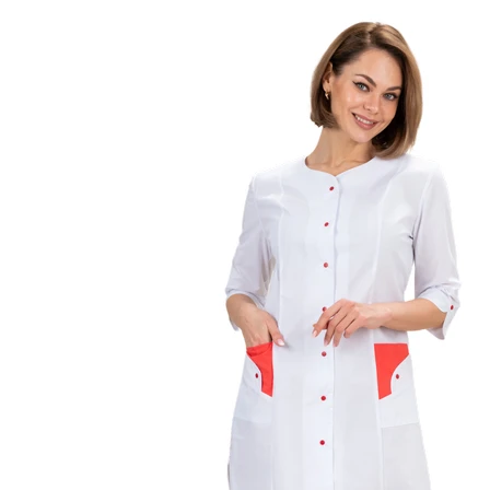
0
Нет отзывов
Арт.
0001260
Таблица размеров
Наши специалисты - профессион
Грамотная поддержка
А это значит можем предложить низ
Мы производитель
по индивидуальным размерам на заказ
Финансовые гарантия качества закре
Гарантия качества