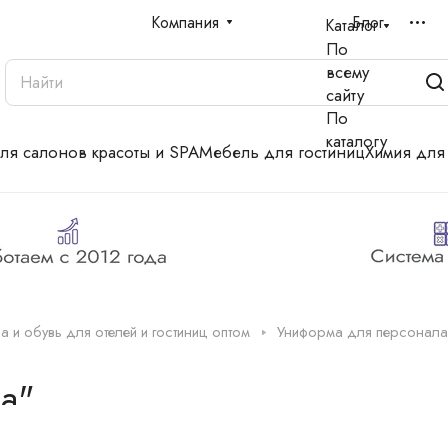
Компания
Блог
Каталог
По
всему
сайту
По
каталогу
для салонов красоты и SPA
Мебель для гостиниц
Химия для
 и обувь для отелей и гостиниц оптом
Униформа для персонала
а"