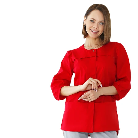
0
Нет отзывов
Арт.
0001280
Таблица размеров
Наши специалисты - профессион
Грамотная поддержка
А это значит можем предложить низ
Мы производитель
по индивидуальным размерам на заказ
Финансовые гарантия качества закре
Гарантия качества