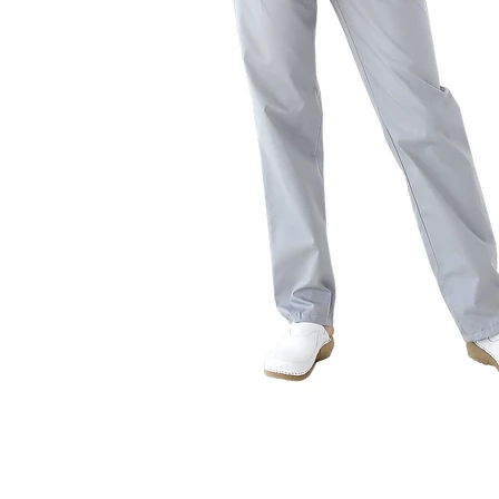
Отзывы
Вопросы и ответы
Оплата
Доставк
Отзывы
Помогите другим пользователям с выбором - будьт
своим мнением об этом товаре
Услуги
Брендирование изделий -
Дизайн и
вышивка
Ответствен
Услуги по вышивке логотипов на
заказу.
текстильных изделиях
Назад к списку