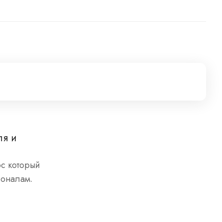
ля и
ос который
ионалам.