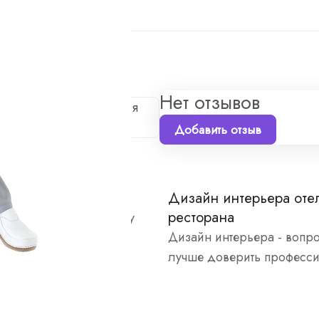
а
Нет отзывов
е первым, кто поделится
Добавить отзыв
нтерьера хостела
Дизайн интерьера оте
ресторана
но подходим к каждому
Дизайн интерьера - вопр
лучше доверить професс