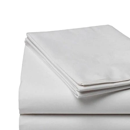
0
Нет отзывов
Арт.
0000584
Ширина рулона, см. :
150
150
220
Бязь отбеленная ГОСТ (140 гр/м2.) в рулоне