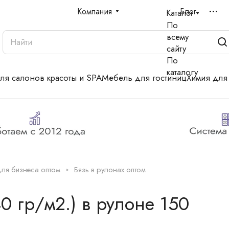
Компания
Блог
Каталог
По
всему
сайту
По
каталогу
для салонов красоты и SPA
Мебель для гостиниц
Химия для
для бизнеса оптом
Бязь в рулонах оптом
0 гр/м2.) в рулоне 150