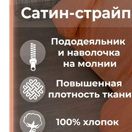
Финансовые гарантия качества закре
Гарантия качества
Описание
Отзывы
Вопросы и ответы
Опла
1,5-спальный - Наволочка на молнии 50х70-2 ш
2-спальный - Наволочка на молнии 50х70-2 шт
Евро размер - Наволочка на скрытой молнии 50
Ткань страйп-сатин - 100% хлопок, который при п
ткани - 130 гр./м. При пошиве изделий мы заклад
Рекомендуется бережная стирка при t не более 40