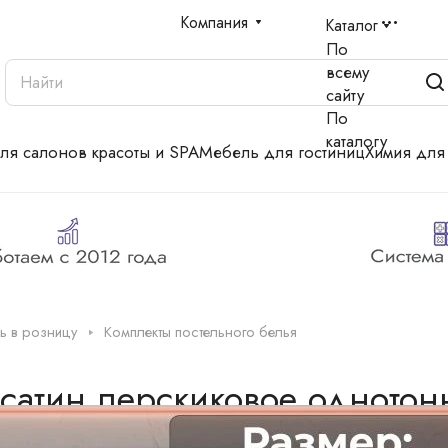
Компания
Каталог
По
всему
сайту
По
каталогу
для салонов красоты и SPA
Мебель для гостиниц
Химия для
ль в розницу
Комплекты постельного белья
сатин перскиковое однотонн