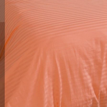
плены в договоре поставки
та
Доставка
т, простыня 150х215, пододеяльник на скрытой молнии
, простыня 200х220, пододеяльник на скрытой молнии
х70-2 шт, 70х70-2 шт, европростыня 235х250, пододе
равильном уходе продержится до 500-700 стирок, при 
ываем +3-5% на усадку.
С