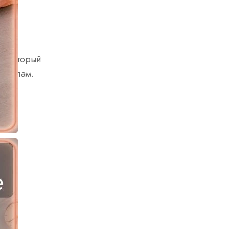
ля и
ос который
ионалам.