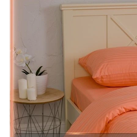
0
Нет отзывов
Арт.
kpb-1.5sp/st1x1-per-130gr
Размер одеяла, см. :
1,5-сп
Евро
1,5-сп
2-сп
Данный товар можно приобрести в розницу:
Wildberries
OZON
Яндекс Маркет
Все описание
Наши специалисты - профессион
Грамотная поддержка
А это значит можем предложить низ
Мы производитель
по индивидуальным размерам на заказ