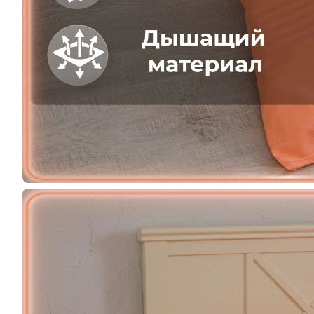
Услуги
Брендирование изделий -
Дизайн и
вышивка
Ответствен
Услуги по вышивке логотипов на
заказу.
текстильных изделиях
Назад к списку