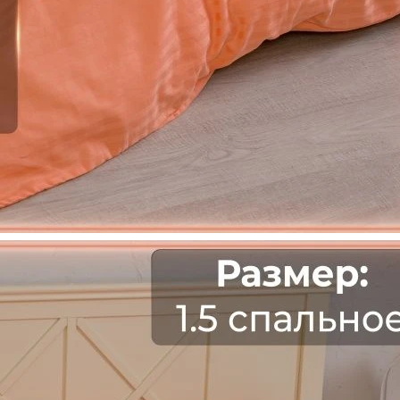
нтерьера хостела
Дизайн интерьера оте
ресторана
но подходим к каждому
Дизайн интерьера - вопр
лучше доверить професс