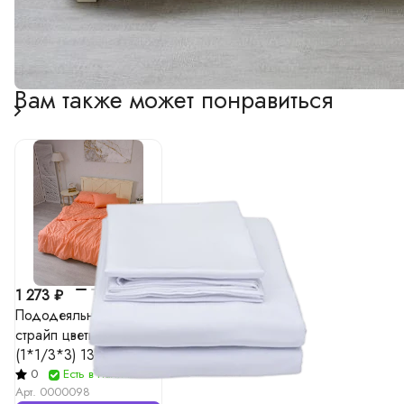
Уход
Стирать с близкими по цвету вещами, при температур
Вам также может понравиться
1 273 ₽
Пододеяльник сатин-
страйп цветной
(1*1/3*3) 130г/м²
0
Есть в наличии
Арт.
0000098