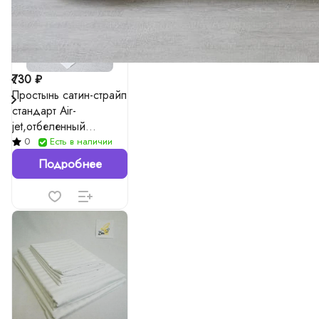
730 ₽
Простынь сатин-страйп
стандарт Air-
jet,отбеленный
(1*1/3*3) 140г/м²
0
Есть в наличии
Подробнее