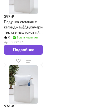
297 ₽
Подушка стеганая с
катриджем(Двукамерная)
Тик светлых тонов п/
э/Лебяжий пух "Hotel"
0
Есть в наличии
Арт.
0000137
Подробнее
276 ₽