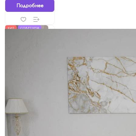
Подробнее
ХИТ
СОВЕТУЕМ
716 ₽
Простынь сатин-страйп
цветной (1*1/3*3)
130г/м²
0
Есть в наличии
Арт.
0000093
Подробнее