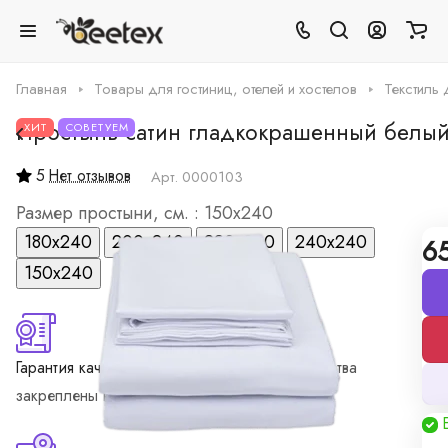
Главная
Товары для гостиниц, отелей и хостелов
Текстиль 
Простынь сатин гладкокрашенный белый,
ХИТ
СОВЕТУЕМ
5
Нет отзывов
Арт.
0000103
Размер простыни, см. :
150х240
180х240
200х240
220х240
240х240
6
150х240
Гарантия качества
Финансовые гарантия качества
закреплены в договоре поставки