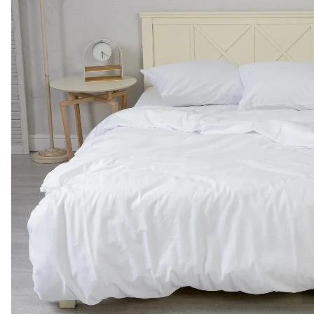
199 ₽
Наволочка сатин-
страйп цветной
(1*1/3*3), 130гр./м²
0
Есть в наличии
Арт.
0000091
Подробнее
ХИТ
СОВЕТУЕМ