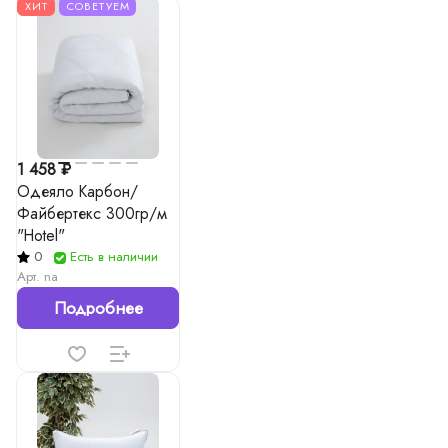
ХИТ
СОВЕТУЕМ
1 458 ₽
Одеяло Карбон/
Файбертекс 300гр/м
"Hotel"
0
Есть в наличии
Арт.
na
Подробнее