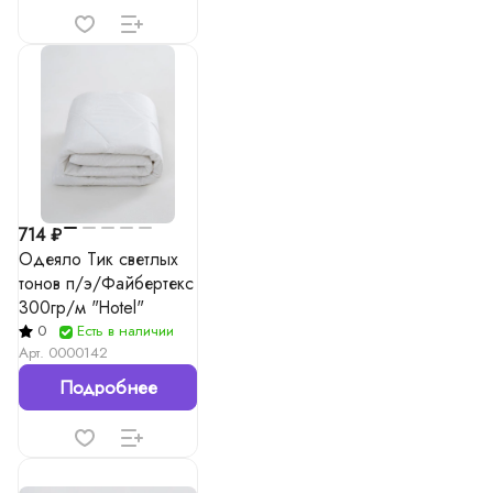
714 ₽
Одеяло Тик светлых
тонов п/э/Файбертекс
300гр/м "Hotel"
0
Есть в наличии
Арт.
0000142
Подробнее