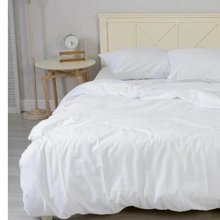
Размер: согласно вашим размерам
Усадка: по требованию закладываем усадку до 5%
Плотность (гр.): 135 гр/м²
Состав: 100% Хлопок
Пошив занимает от 2 до 10 дней. Цена может менятьс
доллара, актуальную стоимость уточняйте у наших с
Сатин - преимущества ткани:
Долговечность;
Мягкая и гладкая;
Натуральный состав - 100% хлопок;
Благородный внешний вид;
Плотная ткань;