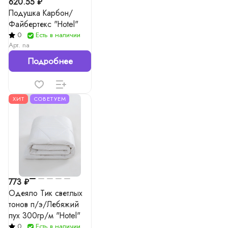
620.55 ₽
Подушка Карбон/
Файбертекс "Hotel"
0
Есть в наличии
Арт.
na
Подробнее
ХИТ
СОВЕТУЕМ
773 ₽
Одеяло Тик светлых
тонов п/э/Лебяжий
пух 300гр/м "Hotel"
0
Есть в наличии