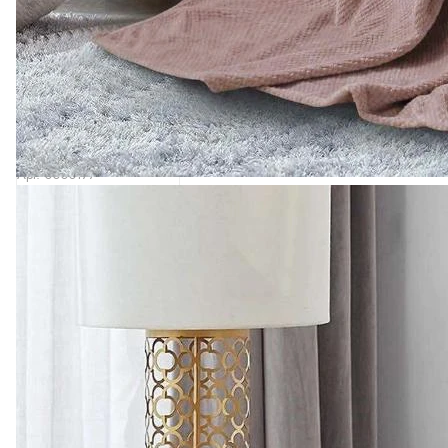
2 550 ₽
Комплект штор
"Классик" Блэкаут 2
полотна
0
Есть в наличии
Арт.
0000177
Подробнее
3 145 ₽