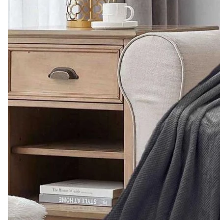
1 169 ₽
Покрывало
"Oднотонный
Жаккард"
0
Есть в наличии
Арт.
0000469
Подробнее