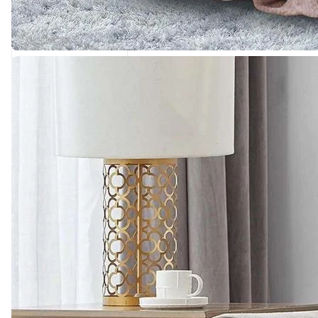
499 ₽
Покрывало из
ультрастепа
0
Есть в наличии
Арт.
0000481
Подробнее
931 ₽