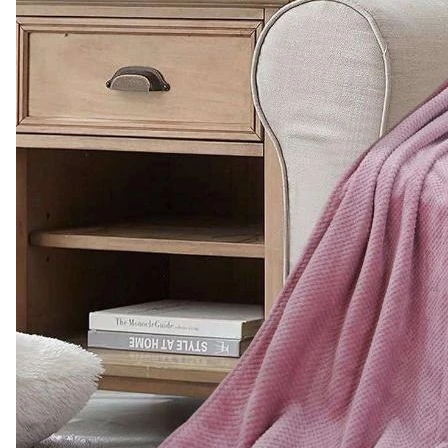
Плед "Плетение"
0
Есть в наличии
Арт.
0000475
Подробнее
978 ₽
Плед "Квадрат"
0
Есть в наличии
Арт.
0000472
Подробнее