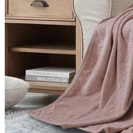
3 145 ₽
Комплект штор
"Отель+"
Блэкаут+Рогожка 2
полотна
0
Есть в наличии
Подробнее