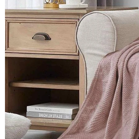
3 383 ₽
Комплект штор
"Зигзаг" Блэкаут 2
полотна
0
Есть в наличии
Арт.
0000178
Подробнее