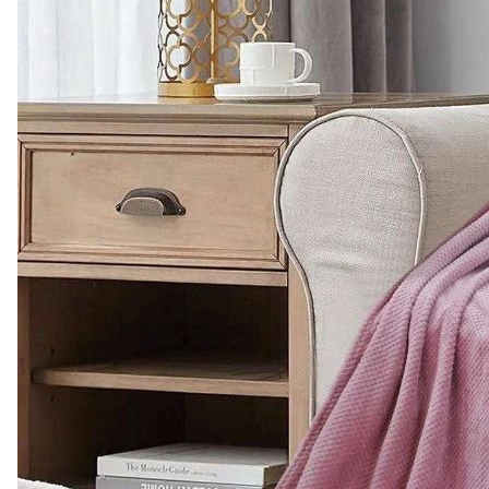
Комплект штор
"Отель+" Блэкаут+Лен
2 полотна
0
Есть в наличии
Арт.
0000176
Подробнее
2 882 ₽
Комплект штор
"Отель" Блэкаут 2
полотна