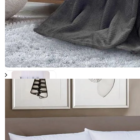
1 071 ₽
Тюль готовая Люкс
(вышивка), вуаль
0
Есть в наличии
Арт.
0000184
Подробнее
893 ₽
Тюль готовая, вуаль
0
Есть в наличии