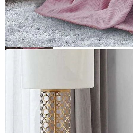
799 ₽
Плед "Oднотонный
Жаккард"
0
Есть в наличии
Арт.
0000478
Подробнее