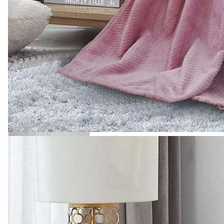
0
Есть в наличии
Арт.
0000175
Подробнее
С этим товаром покупают
58 ₽
Тапочки махровые
комфорт плюс,
открытый мыс, белый