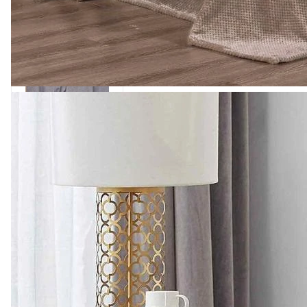
1 267 ₽
Комплект штор
"Цветы" Гардинное
полотно, 2 полотна
0
Есть в наличии
Арт.
0000179
Подробнее