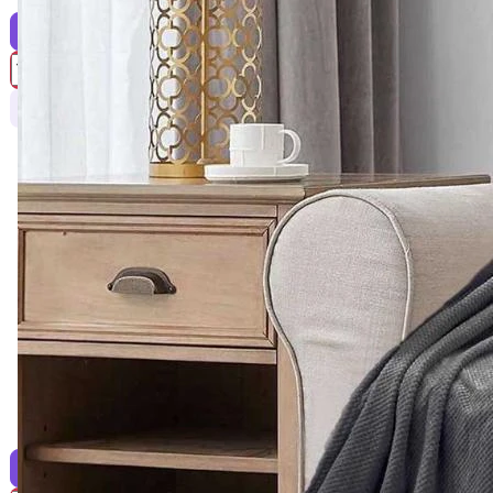
0
Есть в наличии
Купить
Заказать расчет
21 ₽
Тапочки спанбонд,
открытый мыс, белый
0
Есть в наличии
Купить