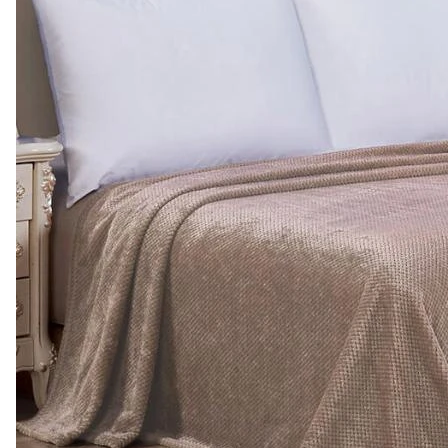
Арт.
0000181
Подробнее
952 ₽
Комплект штор
"Орнамент" Гардинное
полотно, 2 полотна
0
Есть в наличии
Арт.
0000180
Подробнее