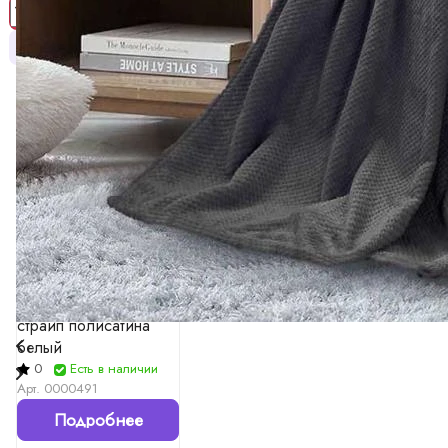
Заказать расчет
ХИТ
СОВЕТУЕМ
1 006 ₽
Пододеяльник из
страйп полисатина
белый
0
Есть в наличии
Арт.
0000491
Подробнее