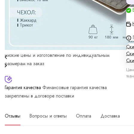
Грамотная поддержка
Наши специалисты -
профессионалы
Ски
Мы производитель
А это значит можем предложить
Ски
низкие цены и изготовление по индивидуальным
Ски
размерам на заказ
Цен
тка
Гарантия качества
Финансовые гарантия качества
закреплены в договоре поставки
Отзывы
Вопросы и ответы
Оплата
Доставка