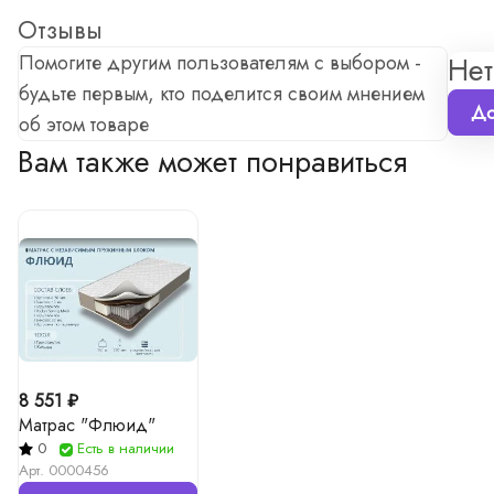
Отзывы
Помогите другим пользователям с выбором -
Нет
будьте первым, кто поделится своим мнением
До
об этом товаре
Вам также может понравиться
8 551 ₽
Матрас "Флюид"
0
Есть в наличии
Арт.
0000456