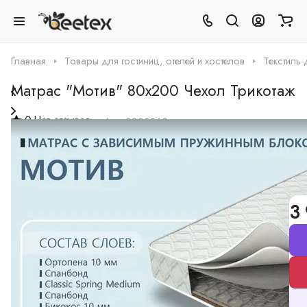
Главная
Товары для гостиниц, отелей и хостелов
Текстиль 
Матрас "Мотив" 80х200 Чехол Трикотаж
0
Нет отзывов
Арт.
0000260
Размер матраса, см. :
80х200
80х200
90х200
120х200
140х200
160х200
180х200
200х200
Чехол матраса :
Трикотаж
3 
Трикотаж
Жаккард
Матрас "Мотив"