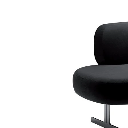
0
Нет отзывов
Арт.
0000849
Размер дивана, см. :
60х73х75
60х73х75
73х73х75
80х73х75
100х73х75
12
160х73х75
180х73х75
Наши специалисты - профессион
Грамотная поддержка
А это значит можем предложить низ
Мы производитель
по индивидуальным размерам на заказ
Финансовые гарантия качества закре
Гарантия качества