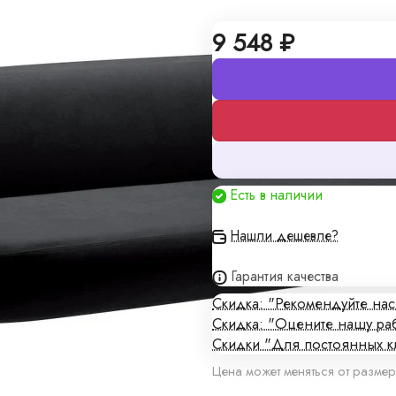
9 548 ₽
0х73х75
140х73х75
алы
Есть в наличии
Нашли дешевле?
кие цены и изготовление
Гарантия качества
Скидка: "Рекомендуйте на
Скидка: "Оцените нашу ра
плены в договоре поставки
Скидки "Для постоянных к
Цена может меняться от размер