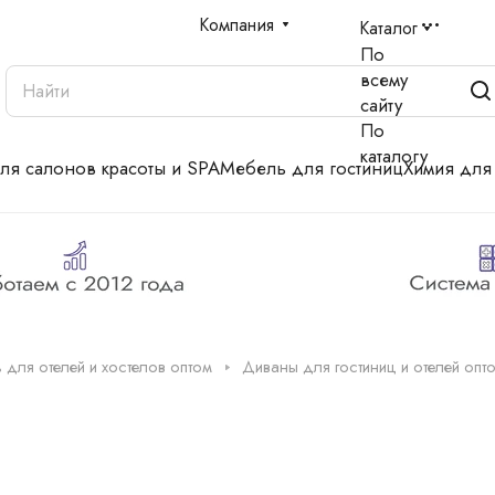
Компания
Каталог
По
всему
сайту
По
каталогу
для салонов красоты и SPA
Мебель для гостиниц
Химия для
 для отелей и хостелов оптом
Диваны для гостиниц и отелей опт