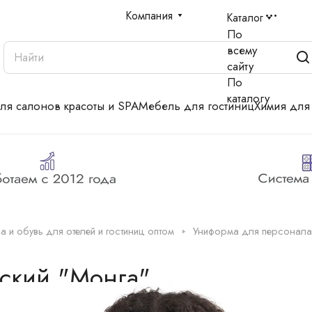
Компания
Каталог
По
всему
сайту
По
каталогу
для салонов красоты и SPA
Мебель для гостиниц
Химия для
 и обувь для отелей и гостиниц оптом
Униформа для персонала
ский "Монга"