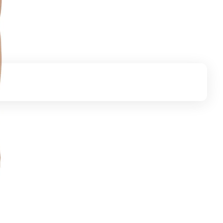
ля и
ос который
ионалам.