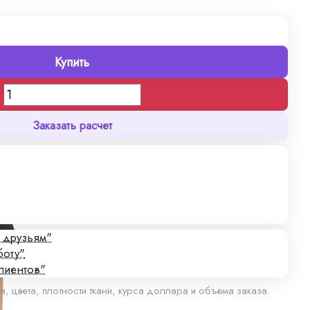
Купить
Заказать расчет
с друзьям"
боту"
лиентов"
а, цвета, плотности ткани, курса доллара и объема заказа.