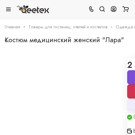
Главная
Товары для гостиниц, отелей и хостелов
Одежда и 
Костюм медицинский женский "Лара"
0
Нет отзывов
Арт.
0001206
2
Таблица размеров
Грамотная поддержка
Наши специалисты -
профессионалы
Мы производитель
А это значит можем предложить
низкие цены и изготовление по индивидуальным