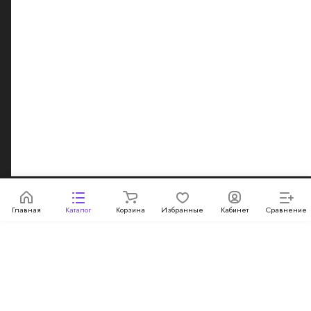
Данный интернет-сайт, а также вся информация о товарах
и ценах, предоставленная на нём, носит исключительно
информационный характер и ни при каких условиях не
является публичной офертой, определяемой
положениями Статьи 437 Гражданского кодекса
Российской Федерации.
Конфиденциальность
Главная
Каталог
Корзина
Избранные
Кабинет
Сравнение