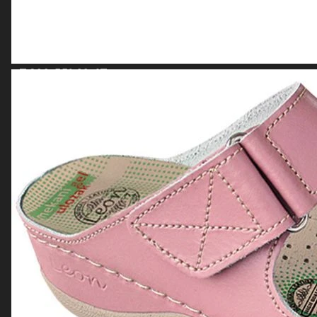
Карта сайта
Контакты
+7 800 551 30 67
sale@textiloptom.ru
offer@textiloptom.ru
г. Москва ул. Васильцовский стан д.5 к.1
© 2026 Комплексное оснащение гостиниц под ключ в
Москве - все для отелей.
Зарегистрированная торговая марка "BeeTex" - Товарный
знак № 782083
Данный интернет-сайт, а также вся информация о товарах
и ценах, предоставленная на нём, носит исключительно