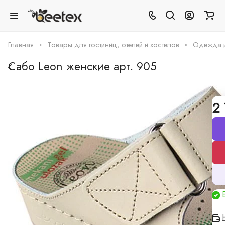
Главная
Товары для гостиниц, отелей и хостелов
Одежда и 
Сабо Leon женские арт. 905
0
Нет отзывов
Арт.
0001044
2
Таблица размеров
Грамотная поддержка
Наши специалисты -
профессионалы
Мы производитель
А это значит можем предложить
низкие цены и изготовление по индивидуальным