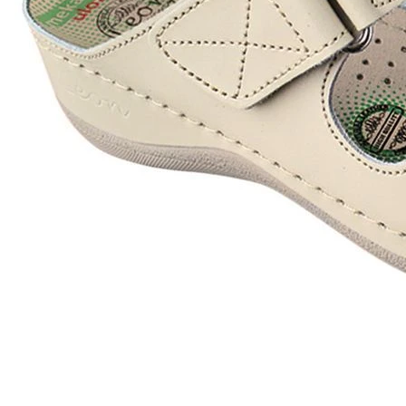
Брендирование изделий -
Дизайн интерьера хо
вышивка
Ответственно подход
Услуги по вышивке логотипов
каждому заказу.
на текстильных изделиях
Назад к списку